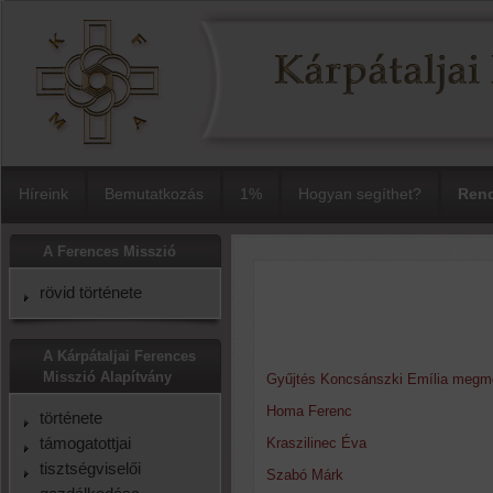
Híreink
Bemutatkozás
1%
Hogyan segíthet?
Rend
A Ferences Misszió
rövid története
A Kárpátaljai Ferences
Misszió Alapítvány
Gyűjtés Koncsánszki Emília megm
Homa Ferenc
története
támogatottjai
Kraszilinec Éva
tisztségviselői
Szabó Márk