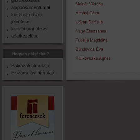
gazdálkodása
Molnár Viktória
alapdokumentumai
Almási Géza
közhasznúsági
jelentései
Udvari Daniella
kuratóriumi ülései
Nagy Zsuzsanna
adatkezelése
Fudella Magdolna
Bundovics Éva
Hogyan pályázhat?
Kulikovszka Ágnes
Pályázati útmutató
Elszámolási útmutató