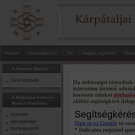
Híreink
Bemutatkozás
1%
Hogyan segíthet?
Rend
A Ferences Misszió
rövid története
Ha nehézségei támadtak é
interneten történő adom
keressen minket
elérhető
A Kárpátaljai Ferences
alábbi segítségkérő űrlap
Misszió Alapítvány
története
támogatottjai
tisztségviselői