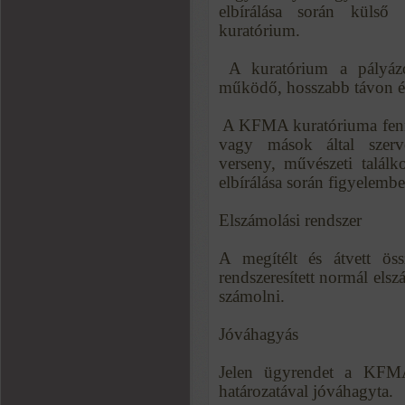
elbírálása során külső
kuratórium.
 A kuratórium a pályáz
működő, hosszabb távon él
 A KFMA kuratóriuma fenn
vagy mások által szerve
verseny, művészeti találk
elbírálása során figyelemb
Elszámolási rendszer
A megítélt és átvett ös
rendszeresített normál elszá
számolni.
Jóváhagyás
Jelen ügyrendet a KFM
határozatával jóváhagyta.