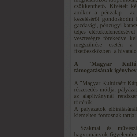
csökkenthető. Kivételt k
amikor a pénzalap  az 
kezeléséről gondoskodni 
gazdasági, pénzügyi katasz
teljes elértéktelenedésév
veszteségre törekedve kel
megszűnése esetén a 
fizetőeszközben  a hivatalo
A "Magyar Kultúrá
támogatásának igénybevé
A "Magyar Kultúráért Kárp
részesedés módja: pályáz
az alapítványnál rendsze
történik.
A pályázatok elbírálásán
kiemelten fontosnak tartja:
 Szakmai és művészi 
hagyományok figyelembe v