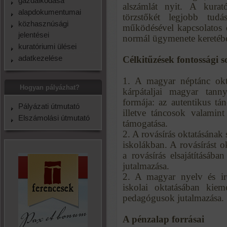
gazdálkodása
alszámlát nyit. A kurat
alapdokumentumai
törzstőkét legjobb tudá
közhasznúsági
működésével kapcsolatos 
jelentései
normál ügymenete keretéb
kuratóriumi ülései
adatkezelése
Célkitűzések fontossági 
1. A magyar néptánc okta
Hogyan pályázhat?
kárpátaljai magyar tann
formája: az autentikus tá
Pályázati útmutató
illetve táncosok valamin
Elszámolási útmutató
támogatása.
2. A rovásírás oktatásának 
iskolákban. A rovásírást 
a rovásírás elsajátításáb
jutalmazása.
2. A magyar nyelv és ir
iskolai oktatásában kieme
pedagógusok jutalmazása.
A pénzalap forrásai