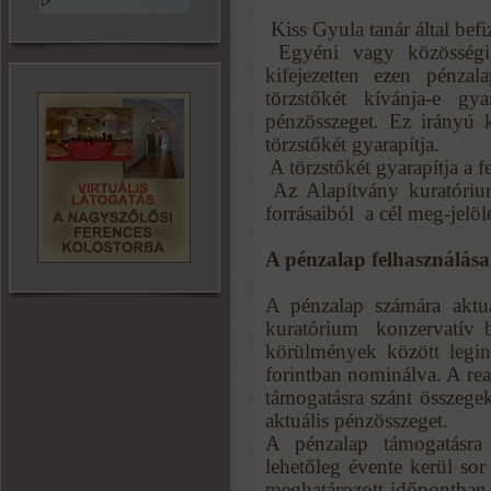
 Kiss Gyula tanár által bef
 Egyéni vagy közösség
kifejezetten ezen pénzal
törzstőkét kívánja-e gy
pénzösszeget. Ez irányú
törzstőkét gyarapítja.
 A törzstőkét gyarapítja a 
 Az Alapítvány kuratór
forrásaiból  a cél meg-jelöl
A pénzalap felhasználása
A pénzalap számára aktuál
kuratórium  konzervatív b
körülmények között legin
forintban nominálva. A real
támogatásra szánt összege
aktuális pénzösszeget.
A pénzalap támogatásra 
lehetőleg évente kerül so
meghatározott időpontban,