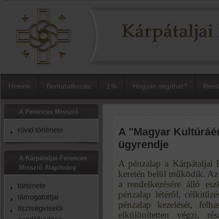
Híreink
Bemutatkozás
1%
Hogyan segíthet?
Rend
A Ferences Misszió
rövid története
A "Magyar Kultúráér
ügyrendje
A Kárpátaljai Ferences
A pénzalap a Kárpátaljai
Misszió Alapítvány
keretén belül működik. Az
a rendelkezésére álló esz
története
pénzalap létéről, célkitűzé
támogatottjai
pénzalap kezelését, felh
tisztségviselői
elkülönítetten végzi, r