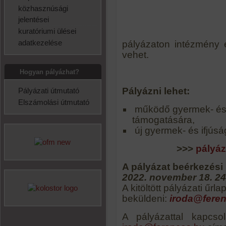
közhasznúsági
jelentései
kuratóriumi ülései
adatkezelése
pályázaton intézmény 
vehet.
Hogyan pályázhat?
Pályázni lehet:
Pályázati útmutató
Elszámolási útmutató
működő gyermek- és i
támogatására,
új gyermek- és ifjúsá
>>>
pályáz
A pályázat beérkezési 
2022. november 18. 24.
A kitöltött pályázati űrl
beküldeni:
iroda@fere
A pályázattal kapcso