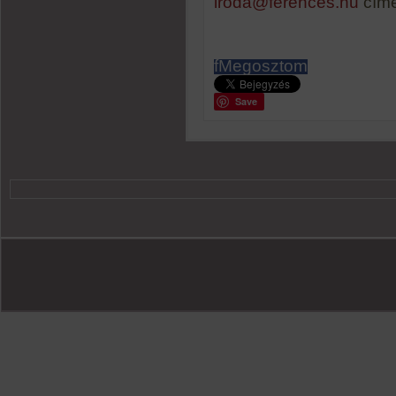
iroda@ferences.hu
címe
f
Megosztom
Save